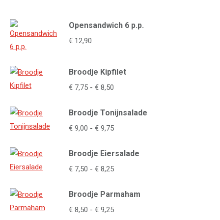
Opensandwich 6 p.p.
€
12,90
Broodje Kipfilet
Prijsklasse:
€
7,75
-
€
8,50
€ 7,75
Broodje Tonijnsalade
tot
€ 8,50
Prijsklasse:
€
9,00
-
€
9,75
€ 9,00
Broodje Eiersalade
tot
€ 9,75
Prijsklasse:
€
7,50
-
€
8,25
€ 7,50
Broodje Parmaham
tot
€ 8,25
Prijsklasse:
€
8,50
-
€
9,25