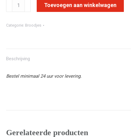
Opensandwich
Toevoegen aan winkelwagen
5
p.p.
Categorie:
Broodjes
aantal
Beschrijving
Bestel minimaal 24 uur voor levering.
Gerelateerde producten