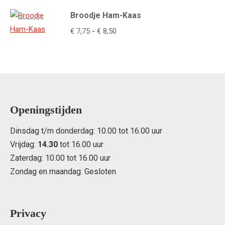
€ 8,50
Broodje Ham-Kaas
tot
€ 9,25
Prijsklasse:
€
7,75
-
€
8,50
€ 7,75
tot
€ 8,50
Openingstijden
Dinsdag t/m donderdag: 10.00 tot 16.00 uur
Vrijdag:
14.30
tot 16.00 uur
Zaterdag: 10.00 tot 16.00 uur
Zondag en maandag: Gesloten
Privacy