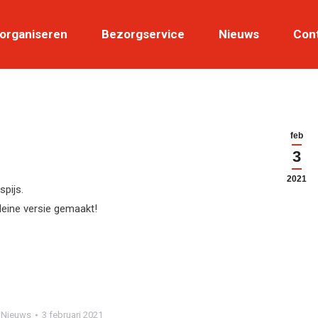
 organiseren
Wij organiseren
Bezorgservice
Bezorgservice
Nieuws
Nieuws
Con
feb
3
2021
spijs.
eine versie gemaakt!
n
Nieuws
3 februari 2021