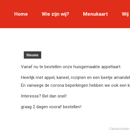
Home
Home
Wie zijn wij?
Wie zijn wij?
Menukaart
Menukaart
Wij
Nieuws
Vanaf nu te bestellen onze huisgemaakte appeltaart.
Heerlijk met appel, kaneel, rozijnen en een beetje amandel
En vanwege de corona beperkingen hebben we ook een kl
Interesse? Bel dan snel!
graag 2 dagen vooraf bestellen!
Categorieë