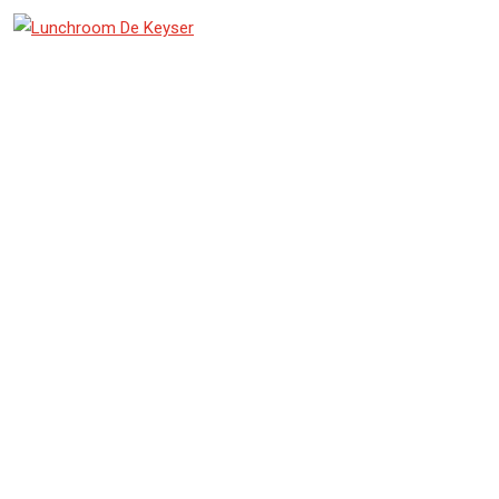
Zomer & vakantie
De zomervakantie is al begonnen voor een aantal
mensen.Wij zijn komende 2 weken nog gewoon open.
Ook op vrijdag! De eerste 2 weken van augustus zijn
we wel gesloten om zelf ook te gaan genieten van een