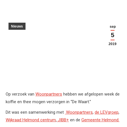
Nieuws
sep
5
2019
Op verzoek van
Woonpartners
hebben we afgelopen week de
koffie en thee mogen verzorgen in “De Waart.”
Dit was een samenwerking met
Woonpartners
,
de LEVgroep
,
Wijkraad Helmond centrum
,
JIBB+
en de
Gemeente Helmond.