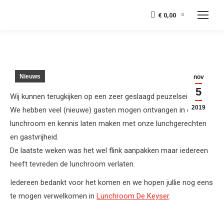
€
0,00
0
Nieuws
nov
5
Wij kunnen terugkijken op een zeer geslaagd peuzelseizoen!
2019
We hebben veel (nieuwe) gasten mogen ontvangen in onze
lunchroom en kennis laten maken met onze lunchgerechten
en gastvrijheid.
De laatste weken was het wel flink aanpakken maar iedereen
heeft tevreden de lunchroom verlaten.
Iedereen bedankt voor het komen en we hopen jullie nog eens
te mogen verwelkomen in
Lunchroom De Keyser
.