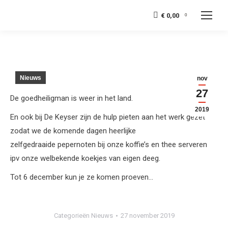
€
0,00
0
Nieuws
nov
27
De goedheiligman is weer in het land.
2019
En ook bij De Keyser zijn de hulp pieten aan het werk gezet
zodat we de komende dagen heerlijke
zelfgedraaide pepernoten bij onze koffie’s en thee serveren
ipv onze welbekende koekjes van eigen deeg.
Tot 6 december kun je ze komen proeven…
Categorieën
Nieuws
27 november 2019